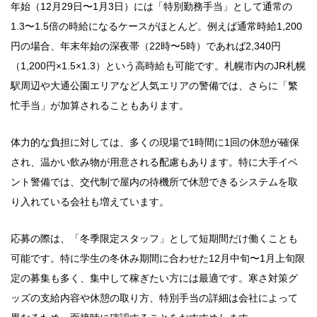
年始（12月29日〜1月3日）には「特別勤務手当」として通常の
1.3〜1.5倍の時給になるケースがほとんど。例えば通常時給1,200
円の場合、年末年始の深夜帯（22時〜5時）であれば2,340円
（1,200円×1.5×1.3）という高時給も可能です。札幌市内のJR札幌
駅周辺や大通公園エリアなど人気エリアの警備では、さらに「繁
忙手当」が加算されることもあります。
体力的な負担に対しては、多くの現場で1時間に1回の休憩が確保
され、温かい飲み物が用意される配慮もあります。特に大手イベ
ント警備では、交代制で屋内の待機所で休憩できるシステムを取
り入れている会社も増えています。
応募の際は、「冬季限定スタッフ」として短期間だけ働くことも
可能です。特に学生の冬休み期間に合わせた12月中旬〜1月上旬限
定の募集も多く、集中して稼ぎたい方には最適です。寒さ対策グ
ッズの支給内容や休憩の取り方、特別手当の詳細は会社によって