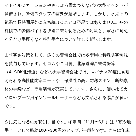
イトイルミネーションやさっぽろ雪まつりなどの大型イベントが
開催され、警備スタッフの需要が急増します。しかし、氷点下の
気温で長時間屋外に立ち続けることは容易ではありません。冬の
札幌での警備バイトを快適に乗り切るための対策と、寒さに耐え
る分だけ手厚くなる特別手当について詳しく解説します。
まず寒さ対策として、多くの警備会社では冬季用の特殊防寒制服
を貸与しています。セコムや全日警、北海道綜合警備保障
（ALSOK北海道）などの大手警備会社では、マイナス20度にも耐
えられる高性能防寒コートや、保温性の高い防寒ズボン、断熱素
材の手袋など、専用装備が充実しています。さらに、使い捨てカ
イロやブーツ用インソールヒーターなども支給される場合が多い
です。
次に気になるのが特別手当です。冬期間（11月〜3月）は「寒冷地
手当」として時給100〜300円のアップが一般的です。さらに年末