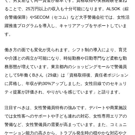
く、男女差なく同一賃金が基本です。資格取得や実務経験を重ね
ることで、25万円以上の収入も十分可能になります。ALSOK（綜
合警備保障）やSECOM（セコム）など大手警備会社では、女性活
躍推進プログラムを導入し、キャリアアップをサポートしていま
す。
働き方の面でも変化が見られます。シフト制の導入により、育児
や介護との両立が可能になり、時短勤務や日勤専門など柔軟な勤
務形態が増えています。東京都内のショッピングモールで警備員
として5年働くBさん（29歳）は「資格取得後、責任者ポジション
に昇格し、年収が約30%アップしました。女性目線でのセキュリ
ティ提案が評価され、やりがいを感じています」と語ります。
注目すべきは、女性警備員特有の強みです。デパートや商業施設
では女性客へのサポートや子ども連れの対応、女性専用エリアの
警備など、女性警備員の需要が高まっています。また、コミュニ
ケーション能力の高さから、トラブル発生時の穏やかな対応やク