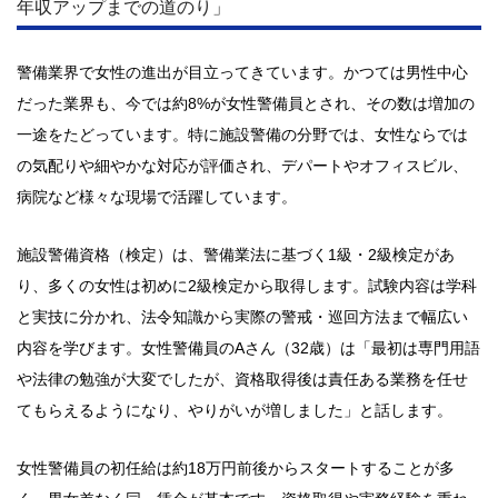
年収アップまでの道のり」
警備業界で女性の進出が目立ってきています。かつては男性中心
だった業界も、今では約8%が女性警備員とされ、その数は増加の
一途をたどっています。特に施設警備の分野では、女性ならでは
の気配りや細やかな対応が評価され、デパートやオフィスビル、
病院など様々な現場で活躍しています。
施設警備資格（検定）は、警備業法に基づく1級・2級検定があ
り、多くの女性は初めに2級検定から取得します。試験内容は学科
と実技に分かれ、法令知識から実際の警戒・巡回方法まで幅広い
内容を学びます。女性警備員のAさん（32歳）は「最初は専門用語
や法律の勉強が大変でしたが、資格取得後は責任ある業務を任せ
てもらえるようになり、やりがいが増しました」と話します。
女性警備員の初任給は約18万円前後からスタートすることが多