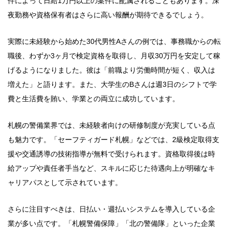
件によって日給1万円以上の案件に配属されることもあります。深
夜勤務や資格保有者はさらに高い報酬が期待できるでしょう。
実際に未経験から始めた30代男性Aさんの例では、事務職からの転
職後、わずか3ヶ月で検定資格を取得し、月収30万円を安定して稼
げるようになりました。彼は「前職より労働時間が短く、収入は
増えた」と語ります。また、大学生のBさんは週3日のシフトで学
費と生活費を賄い、学業との両立に成功しています。
札幌の警備業界では、未経験者向けの研修制度が充実している点
も魅力です。「セーフティガード札幌」などでは、2級検定取得支
援や交通誘導の技術指導が無料で受けられます。資格取得後は時
給アップや責任者手当など、スキルに応じた待遇向上が明確なキ
ャリアパスとして示されています。
さらに注目すべきは、日払い・週払いシステムを導入している企
業が多い点です。「札幌警備保障」「北の警備隊」といった企業